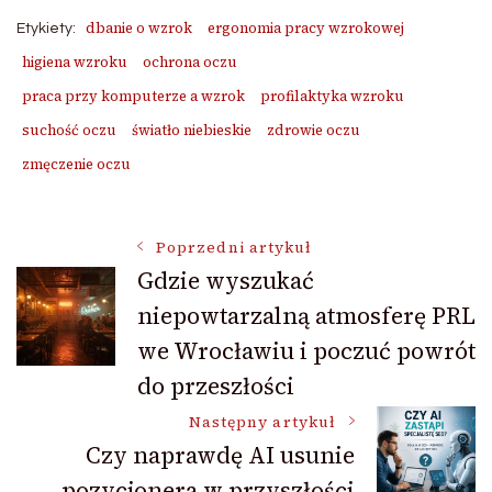
dbanie o wzrok
ergonomia pracy wzrokowej
Etykiety:
higiena wzroku
ochrona oczu
praca przy komputerze a wzrok
profilaktyka wzroku
suchość oczu
światło niebieskie
zdrowie oczu
zmęczenie oczu
Nawigacja
Poprzedni artykuł
Gdzie wyszukać
niepowtarzalną atmosferę PRL
wpisu
we Wrocławiu i poczuć powrót
do przeszłości
Następny artykuł
Czy naprawdę AI usunie
pozycjonera w przyszłości