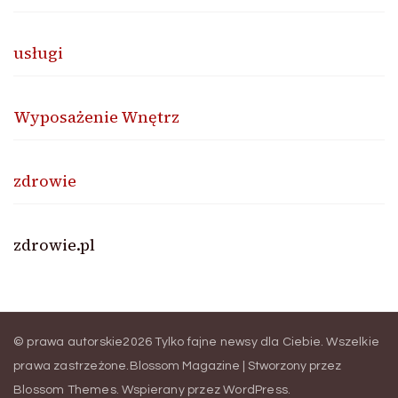
usługi
Wyposażenie Wnętrz
zdrowie
zdrowie.pl
© prawa autorskie2026
Tylko fajne newsy dla Ciebie
. Wszelkie
prawa zastrzeżone.
Blossom Magazine | Stworzony przez
Blossom Themes
.
Wspierany przez
WordPress
.