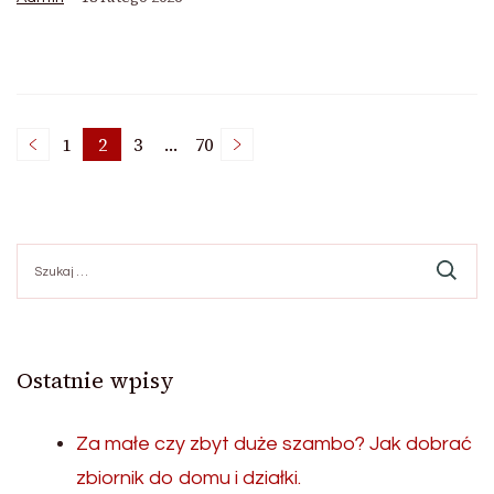
Stronicowanie
1
2
3
…
70
Strona
Strona
Strona
Strona
wpisów
Szukaj:
Ostatnie wpisy
Za małe czy zbyt duże szambo? Jak dobrać
zbiornik do domu i działki.